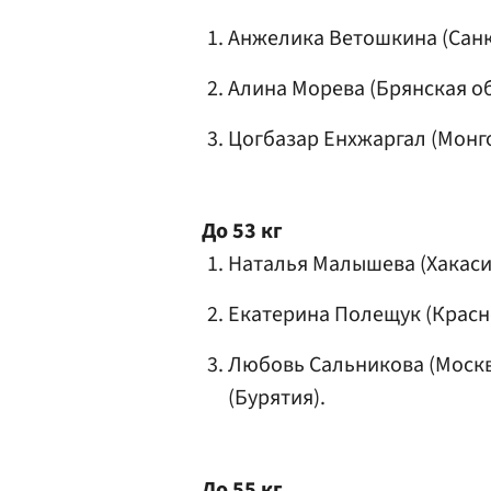
Анжелика
Ветошкина
(Санк
Алина Морева (Брянская об
Цогбазар Енхжаргал (Монго
До 53 кг
Наталья Малышева
(Хакаси
Екатерина Полещук
(Красн
Любовь Сальникова
(Москв
(Бурятия).
До 55 кг