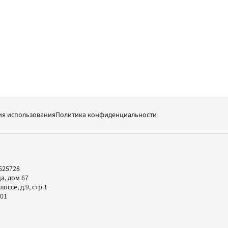
ия использования
Политика конфиденциальности
625728
а, дом 67
ссе, д.9, стр.1
-01