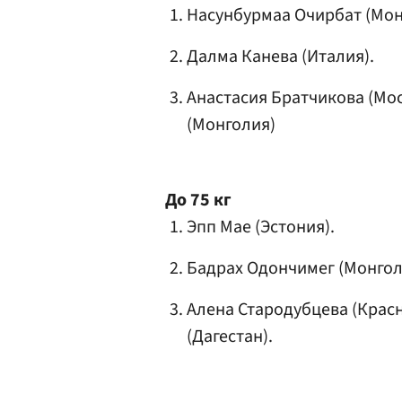
Насунбурмаа Очирбат (Мон
Далма Канева (Италия).
Анастасия Братчикова
(Мос
(Монголия)
До 75 кг
Эпп Мае (Эстония).
Бадрах Одончимег (Монгол
Алена Стародубцева
(Красн
(Дагестан).