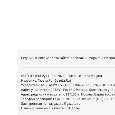
Редакция
Реклама
Карта сайта
Правовая информация
Услов
© АО «Газета.Ру» (1999-2026) – Главные новости дня
Название:
Газета.Ru
(Gazeta.Ru)
Учредитель:
АО «Газета.Ру»
, ОГРН 1067761730376, ИНН 7743
Адрес учредителя: 125239, Россия, Москва, Коптевская улиц
Адрес редакции и издателя:
117105
, г.
Москва
,
Варшавское шо
Телефон редакции:
+7 (495) 785-00-12
| Факс:
+7 (495) 785-17
Электронная почта:
gazeta@gazeta.ru
Нашли опечатку? Нажмите Ctrl+Enter