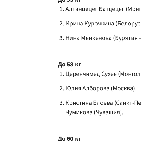
Алтанцецег Батцецег (Монг
Ирина Курочкина (Белорус
Нина Менкенова
(Бурятия 
До 58 кг
Церенчимед Сухее (Монгол
Юлия Алборова (Москва).
Кристина Елоева (Санкт-П
Чумикова
(Чувашия).
До 60 кг