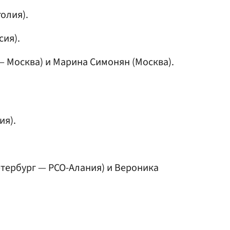
олия).
сия).
— Москва) и
Марина Симонян
(Москва).
ия).
етербург — РСО-Алания) и
Вероника