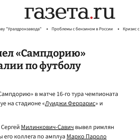
аву "Уралдронзавода"
Проблемы с бензином в России
Кризис с
олел «Сампдорию»
алии по футболу
Сампдорию» в матче 16-го тура чемпионата
уе на стадионе «
Луиджи Феррарис
» и
 Сергей
Милинкович-Савич
вывел римлян
ы его коллега по амплуа
Марко Пароло