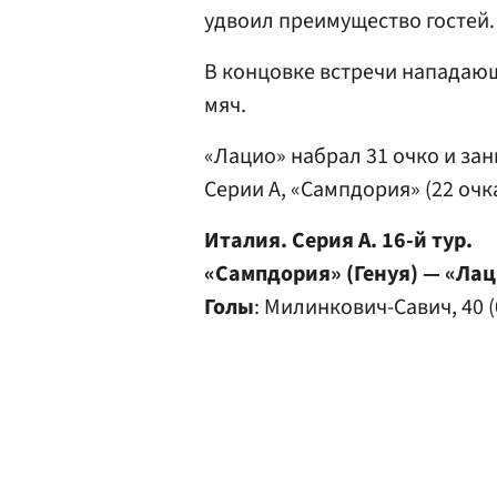
удвоил преимущество гостей.
В концовке встречи нападаю
мяч.
«Лацио» набрал 31 очко и за
Серии А, «Сампдория» (22 очк
Италия. Серия А. 16-й тур.
«Сампдория» (Генуя) — «Лац
Голы
: Милинкович-Савич, 40 (0: