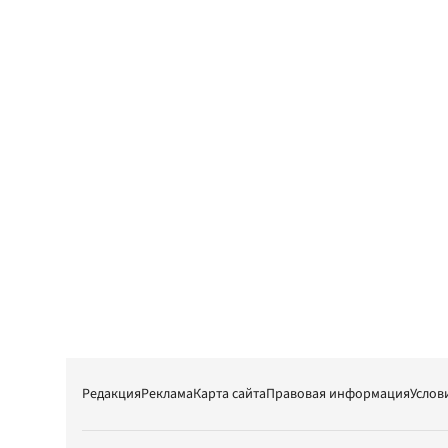
Редакция
Реклама
Карта сайта
Правовая информация
Услов