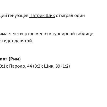
щий генуэзцев
Патрик Шик
отыграл один
нимает четвертое место в турнирной таблице
а) идет девятой.
ио» (Рим)
1); Пароло, 44 (0:2); Шик, 89 (1:2)