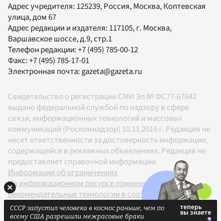
Адрес учредителя: 125239, Россия, Москва, Коптевская
улица, дом 67
Адрес редакции и издателя:
117105
, г.
Москва
,
Варшавское шоссе, д.9, стр.1
Телефон редакции:
+7 (495) 785-00-12
Факс:
+7 (495) 785-17-01
Электронная почта:
gazeta@gazeta.ru
Свидетельство о регистрации СМИ Эл № ФС77-67642
выдано федеральной службой по надзору в сфере
связи, информационных технологий и массовых
коммуникаций (Роскомнадзор) 10.11.2016 г. Редакция не
несет ответственности за достоверность информации,
содержащейся в рекламных объявлениях. Редакция не
предоставляет справочной информации.
Информация об ограничениях
На информационном ресурсе применяются
рекомендательные технологии в соответствии с
Правилами
СССР запустил человека в космос раньше, чем по
18+
всему США разрешили межрасовые браки