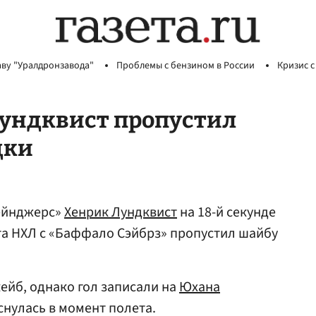
аву "Уралдронзавода"
Проблемы с бензином в России
Кризис с
Лундквист пропустил
дки
ейнджерс»
Хенрик Лундквист
на 18-й секунде
та НХЛ с «Баффало Сэйбрз» пропустил шайбу
йб, однако гол записали на
Юхана
снулась в момент полета.