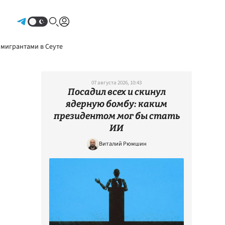
Авторизоваться
 мигрантами в Сеуте
07 августа 2026, 10:43
Посадил всех и скинул
ядерную бомбу: каким
президентом мог бы стать
ИИ
Виталий Рюмшин