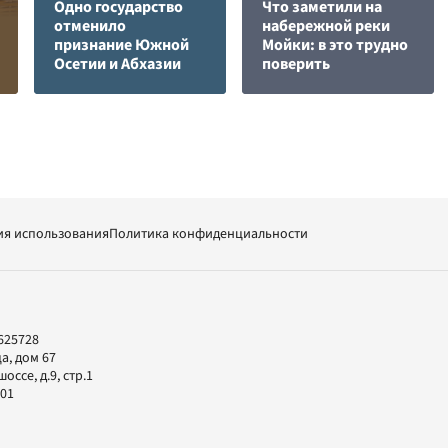
Одно государство
Что заметили на
отменило
набережной реки
признание Южной
Мойки: в это трудно
Осетии и Абхазии
поверить
ия использования
Политика конфиденциальности
625728
а, дом 67
ссе, д.9, стр.1
-01