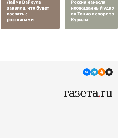
Лайма Вайкуле
Россия нанесла
заявила, что будет
неожиданный удар
Г
воевать с
по Токио в споре за
Г
россиянами
Курилы
з