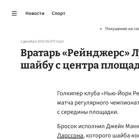
Новости
Спорт
Покушение на гл
2 декабря 2016 05:07
Спорт
Вратарь «Рейнджерс» 
шайбу с центра площа
Голкипер клуба «Нью-Йорк Р
матча регулярного чемпиона
с середины площадки.
Бросок исполнил Джейк Макке
Ларссона
, которого шайба ко