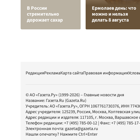
В России
Ермолаев день: что
стремительно
можно и нельзя
дорожает сахар
делать 8 августа
Редакция
Реклама
Карта сайта
Правовая информация
Услов
© АО «Газета.Ру» (1999-2026) – Главные новости дня
Название:
Газета.Ru
(Gazeta.Ru)
Учредитель:
АО «Газета.Ру»
, ОГРН 1067761730376, ИНН 7743
Адрес учредителя: 125239, Россия, Москва, Коптевская улиц
Адрес редакции и издателя:
117105
, г.
Москва
,
Варшавское шо
Телефон редакции:
+7 (495) 785-00-12
| Факс:
+7 (495) 785-17
Электронная почта:
gazeta@gazeta.ru
Нашли опечатку? Нажмите Ctrl+Enter