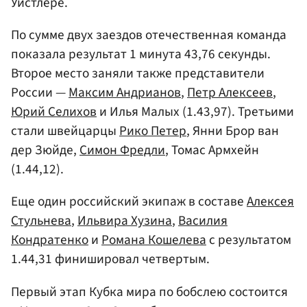
Уистлере.
По сумме двух заездов отечественная команда
показала результат 1 минута 43,76 секунды.
Второе место заняли также представители
России —
Максим Андрианов
,
Петр Алексеев
,
Юрий Селихов
и Илья Малых (1.43,97). Третьими
стали швейцарцы
Рико Петер
, Янни Брор ван
дер Зюйде,
Симон Фредли
, Томас Армхейн
(1.44,12).
Еще один российский экипаж в составе
Алексея
Стульнева
,
Ильвира Хузина
,
Василия
Кондратенко
и
Романа Кошелева
с результатом
1.44,31 финишировал четвертым.
Первый этап Кубка мира по бобслею состоится