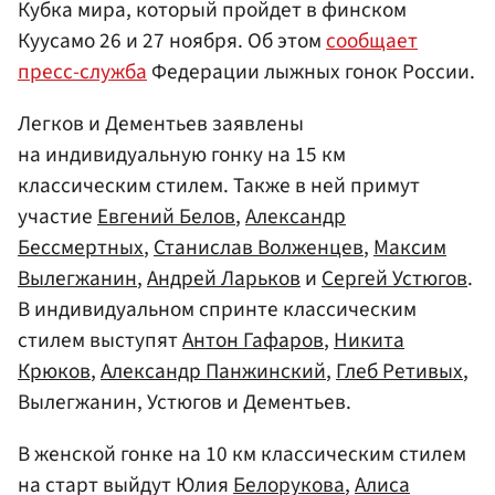
Кубка мира, который пройдет в финском
Куусамо 26 и 27 ноября. Об этом
сообщает
пресс-служба
Федерации лыжных гонок России.
Легков и Дементьев заявлены
на индивидуальную гонку на 15 км
классическим стилем. Также в ней примут
участие
Евгений Белов
,
Александр
Бессмертных
,
Станислав Волженцев
,
Максим
Вылегжанин
,
Андрей Ларьков
и
Сергей Устюгов
.
В индивидуальном спринте классическим
стилем выступят
Антон Гафаров
,
Никита
Крюков
,
Александр Панжинский
,
Глеб Ретивых
,
Вылегжанин, Устюгов и Дементьев.
В женской гонке на 10 км классическим стилем
на старт выйдут Юлия
Белорукова
,
Алиса