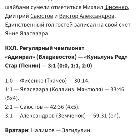
шайбами сумели отметиться Михаил
Фисенко
,
Дмитрий
Саюстов
и
Виктор Александров
.
Единственный гол гостей записал на свой счет
Янне Яласваара.
КХЛ. Регулярный чемпионат
«Адмирал» (Владивосток) — «Куньлунь Ред»
Стар (Пекин) — 3:1 (0:0, 1:1, 2:0)
1:0 — Фисенко (Ткачев) — 30:14.
1:1 — Яласваара (Коллинз, Мянтюля) — 33:46
(5x4).
2:1 — Саюстов — 42:36 (4x5).
3:1 — Александров (Земченок) — 59:31 (en).
Вратари
: Налимов — Загидулин.