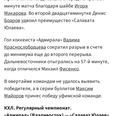
минуте матча благодаря шайбе
Игоря
Макарова
. Во второй двадцатиминутке Денис
Бодров
удвоил преимущество «Салавата
Юлаева».
Гол хоккеиста «Адмирала»
Вадима
Краснослободцева
сократил разрыв в счете
до минимума еще до второго перерыва.
Дальневосточники отыгрались на 57-й минуте,
когда отличился Михаил
Фисенко
.
В овертайме командам не удалось выявить
победителя, а в серии буллитов
Максим
Майоров
принес победу уфимской команде.
КХЛ. Регулярный чемпионат.
«Адмирал» (Владивосток) — «Салават Юлаев»