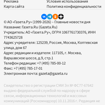
Реклама
Условия использования
Карта сайта
Политика конфиденциальности
© АО «Газета.Ру» (1999-2026) – Главные новости дня
Название:
Газета.Ru
(Gazeta.Ru)
Учредитель:
АО «Газета.Ру»
, ОГРН 1067761730376, ИНН
7743625728
Адрес учредителя: 125239, Россия, Москва, Коптевская
улица, дом 67
Адрес редакции и издателя:
117105
, г.
Москва
,
Варшавское шоссе, д.9, стр.1
Телефон редакции:
+7 (495) 785-00-12
Факс:
+7 (495) 785-17-01
Электронная почта:
gazeta@gazeta.ru
Свидетельство о регистрации СМИ Эл № ФС77-67642
выдано федеральной службой по надзору в сфере
связи, информационных технологий и массовых
коммуникаций (Роскомнадзор) 10.11.2016 г. Редакция не