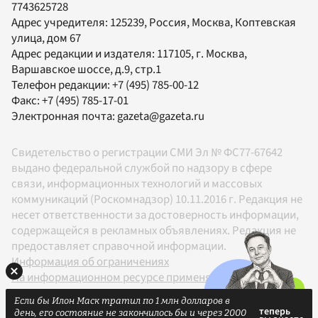
7743625728
Адрес учредителя: 125239, Россия, Москва, Коптевская
улица, дом 67
Адрес редакции и издателя:
117105
, г.
Москва
,
Варшавское шоссе, д.9, стр.1
Телефон редакции:
+7 (495) 785-00-12
Факс:
+7 (495) 785-17-01
Электронная почта:
gazeta@gazeta.ru
Свидетельство о регистрации СМИ Эл № ФС77-67642
выдано федеральной службой по надзору в сфере
связи, информационных технологий и массовых
коммуникаций (Роскомнадзор) 10.11.2016 г. Редакция не
несет ответственности за достоверность информации,
содержащейся в рекламных объявлениях. Редакция не
предоставляет справочной информации.
Информация об ограничениях
На информационном ресурсе применяются
рекомендательные технологии в соответствии с
Если бы Илон Маск тратил по 1 млн долларов в
Правилами
день, его состояние не закончилось бы и через 2000