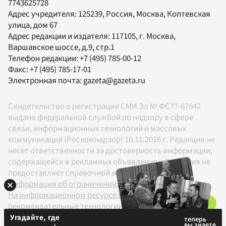
7743625728
Адрес учредителя: 125239, Россия, Москва, Коптевская
улица, дом 67
Адрес редакции и издателя:
117105
, г.
Москва
,
Варшавское шоссе, д.9, стр.1
Телефон редакции:
+7 (495) 785-00-12
Факс:
+7 (495) 785-17-01
Электронная почта:
gazeta@gazeta.ru
Свидетельство о регистрации СМИ Эл № ФС77-67642
выдано федеральной службой по надзору в сфере
связи, информационных технологий и массовых
коммуникаций (Роскомнадзор) 10.11.2016 г. Редакция не
несет ответственности за достоверность информации,
содержащейся в рекламных объявлениях. Редакция не
предоставляет справочной информации.
Информация об ограничениях
На информационном ресурсе применяются
рекомендательные технологии в соответствии с
Правилами
Угадайте, где