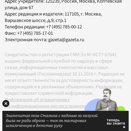
Адрес учредителя: 125239, Россия, Москва, Коптевская
улица, дом 67
Адрес редакции и издателя:
117105
, г.
Москва
,
Варшавское шоссе, д.9, стр.1
Телефон редакции:
+7 (495) 785-00-12
Факс:
+7 (495) 785-17-01
Электронная почта:
gazeta@gazeta.ru
Свидетельство о регистрации СМИ Эл № ФС77-67642
выдано федеральной службой по надзору в сфере
связи, информационных технологий и массовых
коммуникаций (Роскомнадзор) 10.11.2016 г. Редакция не
несет ответственности за достоверность информации,
содержащейся в рекламных объявлениях. Редакция не
предоставляет справочной информации.
Информация об ограничениях
На информационном ресурсе применяются
рекомендательные технологии в соответствии с
Знаменитая поза Сталина с ладонью за пазухой
Правилами
была не ради образа — так он маскировал
18+
искалеченную в детстве руку