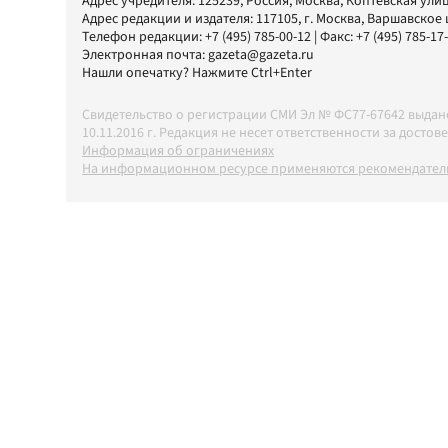
Адрес учредителя: 125239, Россия, Москва, Коптевская улиц
Адрес редакции и издателя:
117105
, г.
Москва
,
Варшавское шо
Телефон редакции:
+7 (495) 785-00-12
| Факс:
+7 (495) 785-17
Электронная почта:
gazeta@gazeta.ru
Нашли опечатку? Нажмите Ctrl+Enter
Свидетельство о регистрации СМИ Эл № ФС77-67642 выда
10.11.2016 г. Редакция не несет ответственности за дос
Информация об ограничениях
На информационном ресурсе применяются рекомендатель