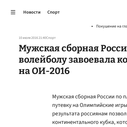
Новости
Спорт
Покушение на гл
10 июля 2016 21:40
Спорт
Мужская сборная Росс
волейболу завоевала 
на ОИ-2016
Мужская сборная России по 
путевку на Олимпийские игры
результата россиянам позво
континентального кубка, кото