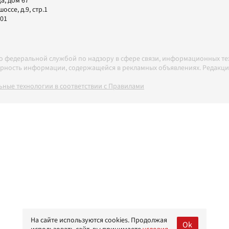
а, дом 67
ссе, д.9, стр.1
-01
но федеральной службой по надзору в сфере связи, информационных т
товерность информации, содержащейся в рекламных объявлениях. Редак
ные технологии в соответствии с Правилами
На сайте используются cookies. Продолжая
Ok