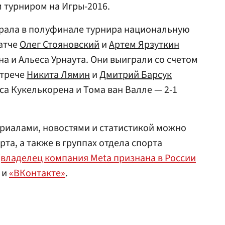
турниром на Игры-2016.
грала в полуфинале турнира национальную
атче
Олег Стояновский
и
Артем Ярзуткин
а и Альеса Урнаута. Они выиграли со счетом
встрече
Никита Лямин
и
Дмитрий Барсук
са Кукелькорена и Тома ван Валле — 2-1
риалами, новостями и статистикой можно
та, а также в группах отдела спорта
(владелец компания Meta признана в России
и
«ВКонтакте»
.