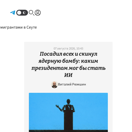
Авторизоваться
 мигрантами в Сеуте
07 августа 2026, 10:43
Посадил всех и скинул
ядерную бомбу: каким
президентом мог бы стать
ИИ
Виталий Рюмшин