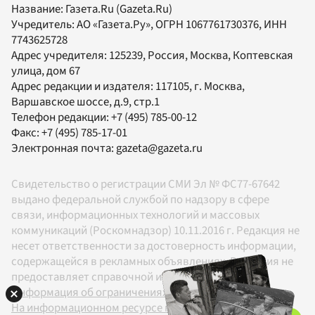
Название:
Газета.Ru
(Gazeta.Ru)
Учредитель:
АО «Газета.Ру»
, ОГРН 1067761730376, ИНН
7743625728
Адрес учредителя: 125239, Россия, Москва, Коптевская
улица, дом 67
Адрес редакции и издателя:
117105
, г.
Москва
,
Варшавское шоссе, д.9, стр.1
Телефон редакции:
+7 (495) 785-00-12
Факс:
+7 (495) 785-17-01
Электронная почта:
gazeta@gazeta.ru
Свидетельство о регистрации СМИ Эл № ФС77-67642
выдано федеральной службой по надзору в сфере
связи, информационных технологий и массовых
коммуникаций (Роскомнадзор) 10.11.2016 г. Редакция не
несет ответственности за достоверность информации,
содержащейся в рекламных объявлениях. Редакция не
предоставляет справочной информации.
Информация об ограничениях
На информационном ресурсе применяются