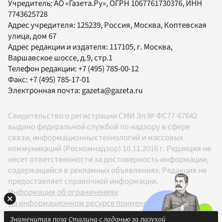
Учредитель:
АО «Газета.Ру»
, ОГРН 1067761730376, ИНН
7743625728
Адрес учредителя: 125239, Россия, Москва, Коптевская
улица, дом 67
Адрес редакции и издателя:
117105
, г.
Москва
,
Варшавское шоссе, д.9, стр.1
Телефон редакции:
+7 (495) 785-00-12
Факс:
+7 (495) 785-17-01
Электронная почта:
gazeta@gazeta.ru
Свидетельство о регистрации СМИ Эл № ФС77-67642
выдано федеральной службой по надзору в сфере
связи, информационных технологий и массовых
коммуникаций (Роскомнадзор) 10.11.2016 г. Редакция не
несет ответственности за достоверность информации,
содержащейся в рекламных объявлениях. Редакция не
предоставляет справочной информации.
Информация об ограничениях
На информационном ресурсе применяются
рекомендательные технологии в соответствии с
Знаменитая поза Сталина с ладонью за пазухой