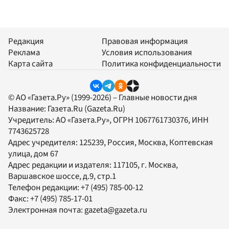
Редакция
Правовая информация
Реклама
Условия использования
Карта сайта
Политика конфиденциальности
© АО «Газета.Ру» (1999-2026) – Главные новости дня
Название:
Газета.Ru
(Gazeta.Ru)
Учредитель:
АО «Газета.Ру»
, ОГРН 1067761730376, ИНН
7743625728
Адрес учредителя: 125239, Россия, Москва, Коптевская
улица, дом 67
Адрес редакции и издателя:
117105
, г.
Москва
,
Варшавское шоссе, д.9, стр.1
Телефон редакции:
+7 (495) 785-00-12
Факс:
+7 (495) 785-17-01
Электронная почта:
gazeta@gazeta.ru