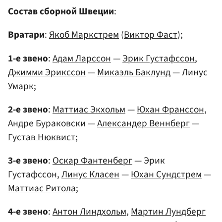
Состав сборной Швеции
:
Вратари
:
Якоб Маркстрем
(
Виктор Фаст
);
1-е звено
:
Адам Ларссон
—
Эрик Густафссон
,
Джимми Эрикссон
—
Микаэль Баклунд
— Линус
Умарк;
2-е звено
:
Маттиас Экхольм
—
Юхан Франссон
,
Андре Бураковски —
Александер Веннберг
—
Густав Нюквист
;
3-е звено
:
Оскар Фантенберг
— Эрик
Густафссон,
Линус Класен
—
Юхан Сундстрем
—
Маттиас Ритола
;
4-е звено
:
Антон Линдхольм
,
Мартин Лундберг