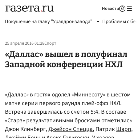
Новости
Авторизоваться
Покушение на главу "Уралдронзавода"
Проблемы с бен
25 апреля 2016 01:28
Спорт
«Даллас» вышел в полуфинал
Западной конференции НХЛ
«Даллас» в гостях одолел «Миннесоту» в шестом
матче серии первого раунда плей-офф НХЛ.
Встреча завершилась со счетом 5:4. В составе
«Старз» результативными бросками отметились
Джон Клинберг,
Джейсон Спецца
, Патрик
Шарп
,
Джейми Бенн
и Алекс
Голигоски
. У хозяев