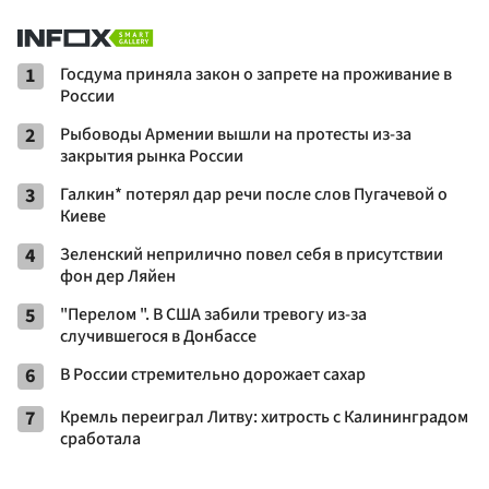
1
Госдума приняла закон о запрете на проживание в
России
2
Рыбоводы Армении вышли на протесты из-за
закрытия рынка России
3
Галкин* потерял дар речи после слов Пугачевой о
Киеве
4
Зеленский неприлично повел cебя в присутствии
фон дер Ляйен
5
"Перелом ". В США забили тревогу из-за
случившегося в Донбассе
6
В России стремительно дорожает сахар
7
Кремль переиграл Литву: хитрость с Калининградом
сработала