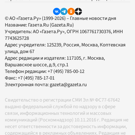
© АО «Газета.Ру» (1999-2026) – Главные новости дня
Название:
Газета.Ru
(Gazeta.Ru)
Учредитель:
АО «Газета.Ру»
, ОГРН 1067761730376, ИНН
7743625728
Адрес учредителя: 125239, Россия, Москва, Коптевская
улица, дом 67
Адрес редакции и издателя:
117105
, г.
Москва
,
Варшавское шоссе, д.9, стр.1
Телефон редакции:
+7 (495) 785-00-12
Факс:
+7 (495) 785-17-01
Электронная почта:
gazeta@gazeta.ru
Свидетельство о регистрации СМИ Эл № ФС77-67642
выдано федеральной службой по надзору в сфере
связи, информационных технологий и массовых
коммуникаций (Роскомнадзор) 10.11.2016 г. Редакция не
несет ответственности за достоверность информации,
содержащейся в рекламных объявлениях. Редакция не