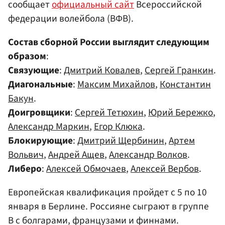
сообщает
официальный сайт
Всероссийской
федерации волейбола (ВФВ).
Состав сборной России выглядит следующим
образом
:
Связующие
:
Дмитрий Ковалев
,
Сергей Гранкин
.
Диагональные
:
Максим Михайлов
,
Константин
Бакун
.
Доигровщики
:
Сергей Тетюхин
,
Юрий Бережко
,
Александр Маркин
,
Егор Клюка
.
Блокирующие
:
Дмитрий Щербинин
,
Артем
Вольвич
,
Андрей Ащев
,
Александр Волков
.
Либеро
:
Алексей Обмочаев
,
Алексей Вербов
.
Европейская квалификация пройдет с 5 по 10
января в Берлине. Россияне сыграют в группе
В с болгарами, французами и финнами.