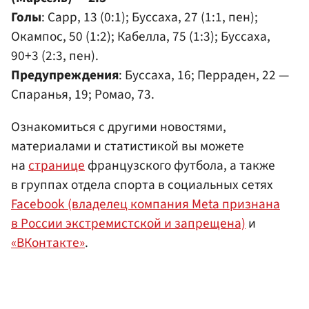
Голы
: Сарр, 13 (0:1); Буссаха, 27 (1:1, пен);
Окампос, 50 (1:2); Кабелла, 75 (1:3); Буссаха,
90+3 (2:3, пен).
Предупреждения
: Буссаха, 16; Перраден, 22 —
Спаранья, 19; Ромао, 73.
Ознакомиться с другими новостями,
материалами и статистикой вы можете
на
странице
французского футбола, а также
в группах отдела спорта в социальных сетях
Facebook (владелец компания Meta признана
в России экстремистской и запрещена)
и
«ВКонтакте»
.