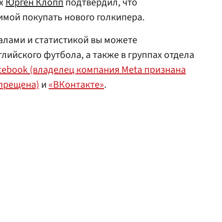
ых
Юрген Клопп
подтвердил, что
мой покупать нового голкипера.
алами и статистикой вы можете
лийского футбола, а также в группах отдела
cebook (владелец компания Meta признана
апрещена)
и
«ВКонтакте»
.