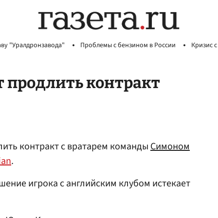
аву "Уралдронзавода"
Проблемы с бензином в России
Кризис с
т продлить контракт
лить контракт с вратарем команды
Симоном
ian
.
шение игрока с английским клубом истекает