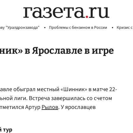
аву "Уралдронзавода"
Проблемы с бензином в России
Кризис с
ик» в Ярославле в игре
авле обыграл местный «Шинник» в матче 22-
ьной лиги. Встреча завершилась со счетом
 отметился Артур
Рылов
. У ярославцев
й тур