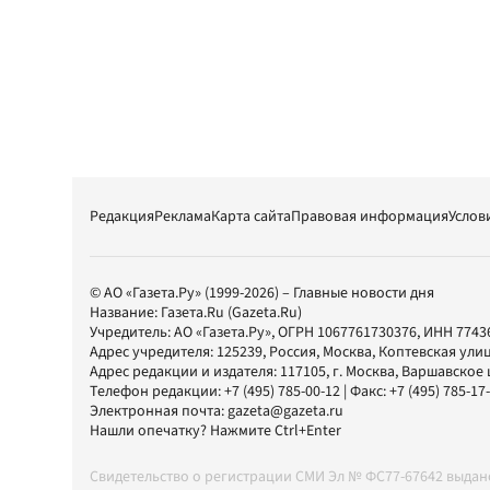
Редакция
Реклама
Карта сайта
Правовая информация
Услов
© АО «Газета.Ру» (1999-2026) – Главные новости дня
Название:
Газета.Ru
(Gazeta.Ru)
Учредитель:
АО «Газета.Ру»
, ОГРН 1067761730376, ИНН 7743
Адрес учредителя: 125239, Россия, Москва, Коптевская улиц
Адрес редакции и издателя:
117105
, г.
Москва
,
Варшавское шо
Телефон редакции:
+7 (495) 785-00-12
| Факс:
+7 (495) 785-17
Электронная почта:
gazeta@gazeta.ru
Нашли опечатку? Нажмите Ctrl+Enter
Свидетельство о регистрации СМИ Эл № ФС77-67642 выда