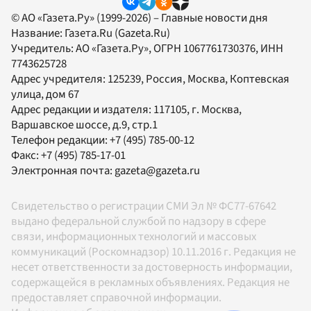
© АО «Газета.Ру» (1999-2026) – Главные новости дня
Название:
Газета.Ru
(Gazeta.Ru)
Учредитель:
АО «Газета.Ру»
, ОГРН 1067761730376, ИНН
7743625728
Адрес учредителя: 125239, Россия, Москва, Коптевская
улица, дом 67
Адрес редакции и издателя:
117105
, г.
Москва
,
Варшавское шоссе, д.9, стр.1
Телефон редакции:
+7 (495) 785-00-12
Факс:
+7 (495) 785-17-01
Электронная почта:
gazeta@gazeta.ru
Свидетельство о регистрации СМИ Эл № ФС77-67642
выдано федеральной службой по надзору в сфере
связи, информационных технологий и массовых
коммуникаций (Роскомнадзор) 10.11.2016 г. Редакция не
несет ответственности за достоверность информации,
содержащейся в рекламных объявлениях. Редакция не
предоставляет справочной информации.