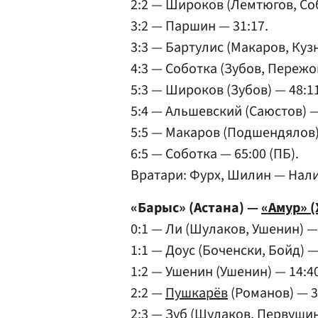
2:2 — Широков (Лемтюгов, Собо
3:2 — Паршин — 31:17.
3:3 — Бартулис (Макаров, Кузн
4:3 — Соботка (Зубов, Пережог
5:3 — Широков (Зубов) — 48:11
5:4 — Альшевский (Саюстов) —
5:5 — Макаров (Подшендялов)
6:5 — Соботка — 65:00 (ПБ).
Вратари: Фурх, Шилин — Нал
«Барыс» (Астана) —
«Амур» (
0:1 — Ли (Шулаков, Ушенин) — 
1:1 — Доус (Боченски, Бойд) — 
1:2 — Ушенин (Ушенин) — 14:40
2:2 —
Пушкарёв
(Романов) — 3
2:3 — Зуб (Шулаков, Первушин