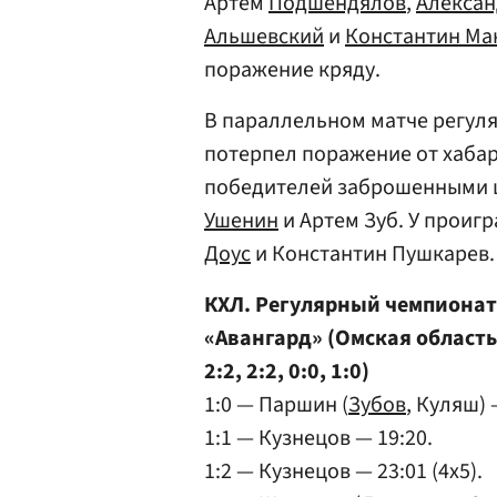
Артем
Подшендялов
,
Алексан
Альшевский
и
Константин Ма
поражение кряду.
В параллельном матче регуля
потерпел поражение от хабаро
победителей заброшенными 
Ушенин
и Артем Зуб. У проигр
Доус
и Константин Пушкарев.
КХЛ. Регулярный чемпионат
«Авангард» (Омская область)
2:2, 2:2, 0:0, 1:0)
1:0 — Паршин (
Зубов
, Куляш) 
1:1 — Кузнецов — 19:20.
1:2 — Кузнецов — 23:01 (4x5).