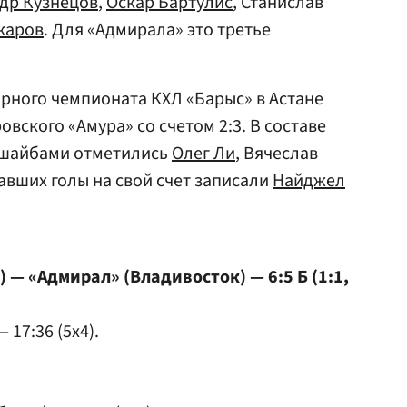
др Кузнецов
,
Оскар Бартулис
, Станислав
каров
. Для «Адмирала» это третье
рного чемпионата КХЛ «Барыс» в Астане
вского «Амура» со счетом 2:3. В составе
шайбами отметились
Олег Ли
, Вячеслав
авших голы на свой счет записали
Найджел
 — «Адмирал» (Владивосток) — 6:5 Б (1:1,
— 17:36 (5x4).