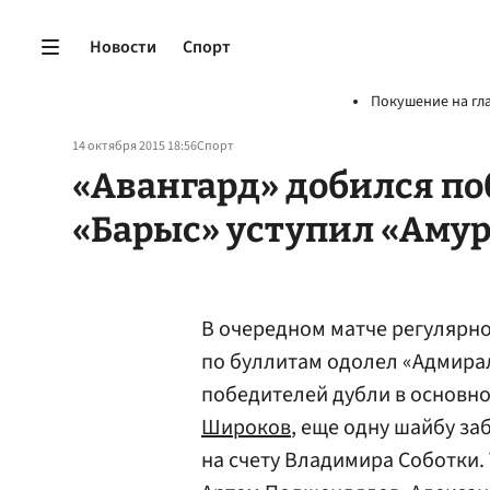
Новости
Спорт
Покушение на гл
14 октября 2015 18:56
Спорт
«Авангард» добился п
«Барыс» уступил «Амур
В очередном матче регулярно
по буллитам одолел «Адмирал
победителей дубли в основн
Широков
, еще одну шайбу з
на счету Владимира Соботки. 