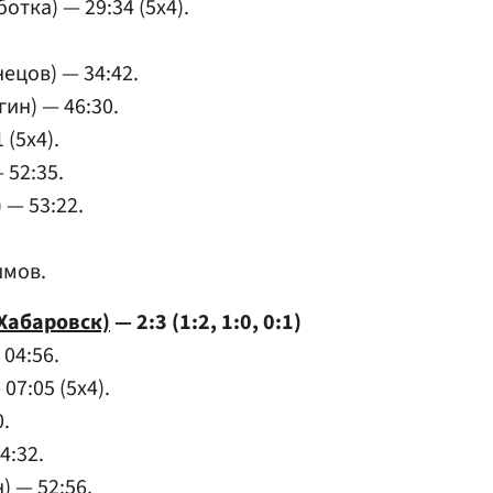
тка) — 29:34 (5x4).
ецов) — 34:42.
ин) — 46:30.
 (5x4).
 52:35.
 — 53:22.
имов.
Хабаровск)
— 2:3 (1:2, 1:0, 0:1)
04:56.
07:05 (5x4).
.
4:32.
) — 52:56.