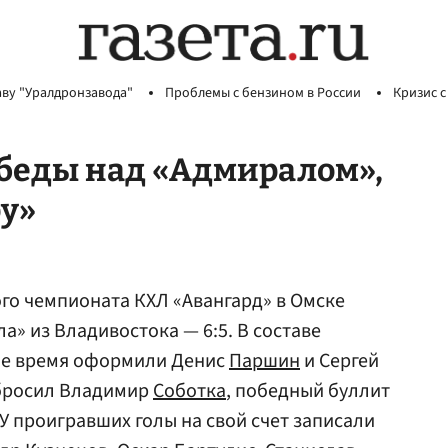
аву "Уралдронзавода"
Проблемы с бензином в России
Кризис с
обеды над «Адмиралом»,
у»
го чемпионата КХЛ «Авангард» в Омске
а» из Владивостока — 6:5. В составе
ое время оформили Денис
Паршин
и Сергей
абросил Владимир
Соботка
, победный буллит
У проигравших голы на свой счет записали