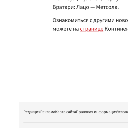
Вратари: Лацо — Метсола.
Ознакомиться с другими ново
можете на
странице
Континен
Редакция
Реклама
Карта сайта
Правовая информация
Услов