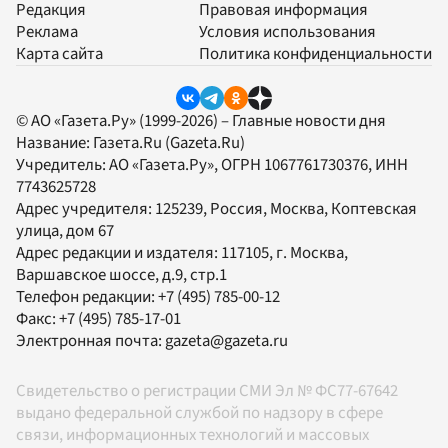
Редакция
Правовая информация
Реклама
Условия использования
Карта сайта
Политика конфиденциальности
© АО «Газета.Ру» (1999-2026) – Главные новости дня
Название:
Газета.Ru
(Gazeta.Ru)
Учредитель:
АО «Газета.Ру»
, ОГРН 1067761730376, ИНН
7743625728
Адрес учредителя: 125239, Россия, Москва, Коптевская
улица, дом 67
Адрес редакции и издателя:
117105
, г.
Москва
,
Варшавское шоссе, д.9, стр.1
Телефон редакции:
+7 (495) 785-00-12
Факс:
+7 (495) 785-17-01
Электронная почта:
gazeta@gazeta.ru
Свидетельство о регистрации СМИ Эл № ФС77-67642
выдано федеральной службой по надзору в сфере
связи, информационных технологий и массовых