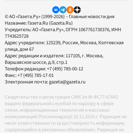
© АО «Газета.Ру» (1999-2026) – Главные новости дня
Название:
Газета.Ru
(Gazeta.Ru)
Учредитель:
АО «Газета.Ру»
, ОГРН 1067761730376, ИНН
7743625728
Адрес учредителя: 125239, Россия, Москва, Коптевская
улица, дом 67
Адрес редакции и издателя:
117105
, г.
Москва
,
Варшавское шоссе, д.9, стр.1
Телефон редакции:
+7 (495) 785-00-12
Факс:
+7 (495) 785-17-01
Электронная почта:
gazeta@gazeta.ru
Свидетельство о регистрации СМИ Эл № ФС77-67642
выдано федеральной службой по надзору в сфере
связи, информационных технологий и массовых
коммуникаций (Роскомнадзор) 10.11.2016 г. Редакция не
несет ответственности за достоверность информации,
содержащейся в рекламных объявлениях. Редакция не