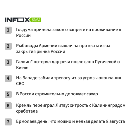
1
Госдума приняла закон о запрете на проживание в
России
2
Рыбоводы Армении вышли на протесты из-за
закрытия рынка России
3
Галкин* потерял дар речи после слов Пугачевой о
Киеве
4
На Западе забили тревогу из-за угрозы окончания
СВО
5
В России стремительно дорожает сахар
6
Кремль переиграл Литву: хитрость с Калининградом
сработала
7
Ермолаев день: что можно и нельзя делать 8 августа