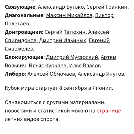
Связующие
:
Александр Бутько
,
Сергей Гранкин
.
Диагональные
:
Максим Михайлов
,
Виктор
Полетаев
.
Доигровщики
: Сергей
Тетюхин
,
Алексей
Спиридонов
,
Дмитрий Ильиных
,
Евгений
Сивожелез
.
Блокирующие
:
Дмитрий Мусэрский
,
Артем
Вольвич
,
Ильяс Куркаев
,
Илья Власов
.
Либеро
:
Алексей Обмочаев
,
Александр Янутов
.
Кубок мира стартует 8 сентября в Японии.
Ознакомиться с другими материалами,
новостями и статистикой можно на
странице
летних видов спорта.