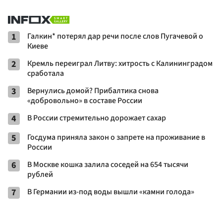
1
Галкин* потерял дар речи после слов Пугачевой о
Киеве
2
Кремль переиграл Литву: хитрость с Калининградом
сработала
3
Вернулись домой? Прибалтика снова
«добровольно» в составе России
4
В России стремительно дорожает сахар
5
Госдума приняла закон о запрете на проживание в
России
6
В Москве кошка залила соседей на 654 тысячи
рублей
7
В Германии из-под воды вышли «камни голода»