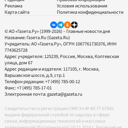
Реклама
Условия использования
Карта сайта
Политика конфиденциальности
© АО «Газета.Ру» (1999-2026) – Главные новости дня
Название:
Газета.Ru
(Gazeta.Ru)
Учредитель:
АО «Газета.Ру»
, ОГРН 1067761730376, ИНН
7743625728
Адрес учредителя: 125239, Россия, Москва, Коптевская
улица, дом 67
Адрес редакции и издателя:
117105
, г.
Москва
,
Варшавское шоссе, д.9, стр.1
Телефон редакции:
+7 (495) 785-00-12
Факс:
+7 (495) 785-17-01
Электронная почта:
gazeta@gazeta.ru
Свидетельство о регистрации СМИ Эл № ФС77-67642
выдано федеральной службой по надзору в сфере
связи, информационных технологий и массовых
коммуникаций (Роскомнадзор) 10.11.2016 г. Редакция не