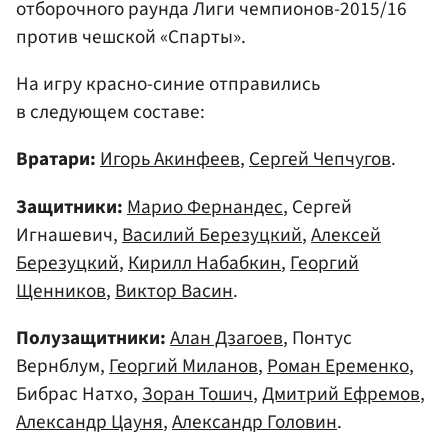
отборочного раунда Лиги чемпионов-2015/16
против чешской «Спарты».
На игру красно-синие отправились
в следующем составе:
Вратари:
Игорь Акинфеев
,
Сергей Чепчугов
.
Защитники:
Марио Фернандес
, Сергей
Игнашевич,
Василий Березуцкий
,
Алексей
Березуцкий
,
Кирилл Набабкин
,
Георгий
Щенников
,
Виктор Васин
.
Полузащитники:
Алан Дзагоев
, Понтус
Вернблум,
Георгий Миланов
,
Роман Еременко
,
Бибрас Натхо,
Зоран Тошич
,
Дмитрий Ефремов
,
Александр Цауня
,
Александр Головин
.