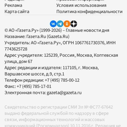
Реклама
Условия использования
Карта сайта
Политика конфиденциальности
© АО «Газета.Ру» (1999-2026) – Главные новости дня
Название:
Газета.Ru
(Gazeta.Ru)
Учредитель:
АО «Газета.Ру»
, ОГРН 1067761730376, ИНН
7743625728
Адрес учредителя: 125239, Россия, Москва, Коптевская
улица, дом 67
Адрес редакции и издателя:
117105
, г.
Москва
,
Варшавское шоссе, д.9, стр.1
Телефон редакции:
+7 (495) 785-00-12
Факс:
+7 (495) 785-17-01
Электронная почта:
gazeta@gazeta.ru
Свидетельство о регистрации СМИ Эл № ФС77-67642
выдано федеральной службой по надзору в сфере
связи, информационных технологий и массовых
коммуникаций (Роскомнадзор) 10.11.2016 г. Редакция не