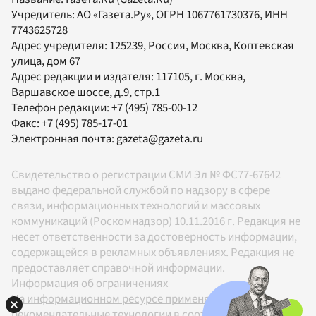
Учредитель:
АО «Газета.Ру»
, ОГРН 1067761730376, ИНН
7743625728
Адрес учредителя: 125239, Россия, Москва, Коптевская
улица, дом 67
Адрес редакции и издателя:
117105
, г.
Москва
,
Варшавское шоссе, д.9, стр.1
Телефон редакции:
+7 (495) 785-00-12
Факс:
+7 (495) 785-17-01
Электронная почта:
gazeta@gazeta.ru
Свидетельство о регистрации СМИ Эл № ФС77-67642
выдано федеральной службой по надзору в сфере
связи, информационных технологий и массовых
коммуникаций (Роскомнадзор) 10.11.2016 г. Редакция не
несет ответственности за достоверность информации,
содержащейся в рекламных объявлениях. Редакция не
предоставляет справочной информации.
Информация об ограничениях
На информационном ресурсе применяются
рекомендательные технологии в соответствии с