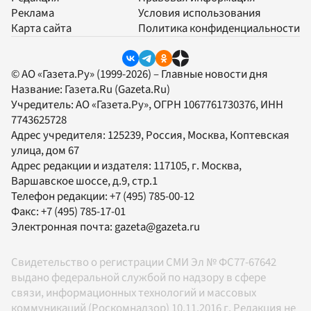
Реклама
Условия использования
Карта сайта
Политика конфиденциальности
© АО «Газета.Ру» (1999-2026) – Главные новости дня
Название:
Газета.Ru
(Gazeta.Ru)
Учредитель:
АО «Газета.Ру»
, ОГРН 1067761730376, ИНН
7743625728
Адрес учредителя: 125239, Россия, Москва, Коптевская
улица, дом 67
Адрес редакции и издателя:
117105
, г.
Москва
,
Варшавское шоссе, д.9, стр.1
Телефон редакции:
+7 (495) 785-00-12
Факс:
+7 (495) 785-17-01
Электронная почта:
gazeta@gazeta.ru
Свидетельство о регистрации СМИ Эл № ФС77-67642
выдано федеральной службой по надзору в сфере
связи, информационных технологий и массовых
коммуникаций (Роскомнадзор) 10.11.2016 г. Редакция не