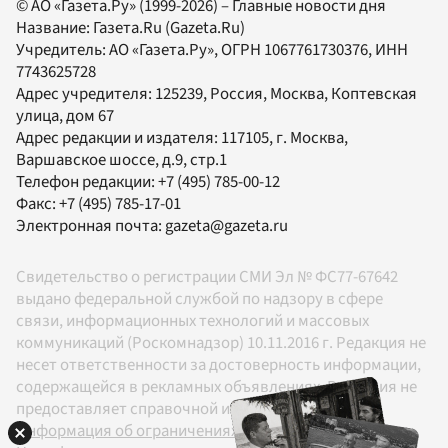
© АО «Газета.Ру» (1999-2026) – Главные новости дня
Название:
Газета.Ru
(Gazeta.Ru)
Учредитель:
АО «Газета.Ру»
, ОГРН 1067761730376, ИНН
7743625728
Адрес учредителя: 125239, Россия, Москва, Коптевская
улица, дом 67
Адрес редакции и издателя:
117105
, г.
Москва
,
Варшавское шоссе, д.9, стр.1
Телефон редакции:
+7 (495) 785-00-12
Факс:
+7 (495) 785-17-01
Электронная почта:
gazeta@gazeta.ru
Свидетельство о регистрации СМИ Эл № ФС77-67642
выдано федеральной службой по надзору в сфере
связи, информационных технологий и массовых
коммуникаций (Роскомнадзор) 10.11.2016 г. Редакция не
несет ответственности за достоверность информации,
содержащейся в рекламных объявлениях. Редакция не
предоставляет справочной информации.
Информация об ограничениях