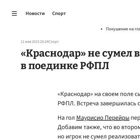
Новости
Спорт
Покушение на гл
11 мая 2015 20:24
Спорт
«Краснодар» не сумел 
в поединке РФПЛ
«Краснодар» на своем поле сы
РФПЛ. Встреча завершилась со
На гол
Маурисио Перейры
пер
Добавим также, что во второ
но игрок не сумел реализоват