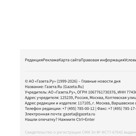
Редакция
Реклама
Карта сайта
Правовая информация
Услов
© АО «Газета.Ру» (1999-2026) – Главные новости дня
Название:
Газета.Ru
(Gazeta.Ru)
Учредитель:
АО «Газета.Ру»
, ОГРН 1067761730376, ИНН 7743
Адрес учредителя: 125239, Россия, Москва, Коптевская улиц
Адрес редакции и издателя:
117105
, г.
Москва
,
Варшавское шо
Телефон редакции:
+7 (495) 785-00-12
| Факс:
+7 (495) 785-17
Электронная почта:
gazeta@gazeta.ru
Нашли опечатку? Нажмите Ctrl+Enter
Свидетельство о регистрации СМИ Эл № ФС77-67642 выда