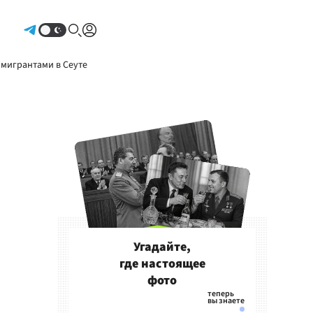
Авторизоваться
 мигрантами в Сеуте
Угадайте,
где настоящее
фото