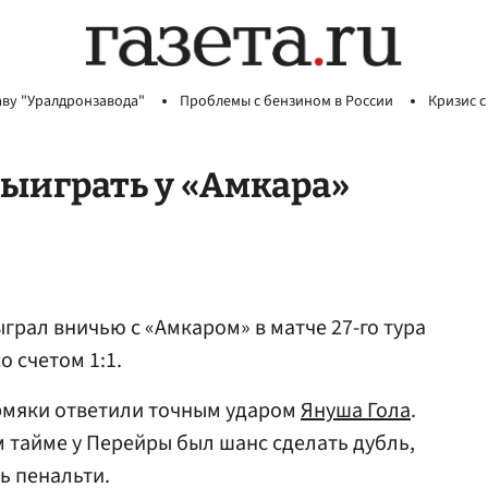
аву "Уралдронзавода"
Проблемы с бензином в России
Кризис с
выиграть у «Амкара»
грал вничью с «Амкаром» в матче 27-го тура
 счетом 1:1.
мяки ответили точным ударом
Януша Гола
.
м тайме у Перейры был шанс сделать дубль,
ь пенальти.