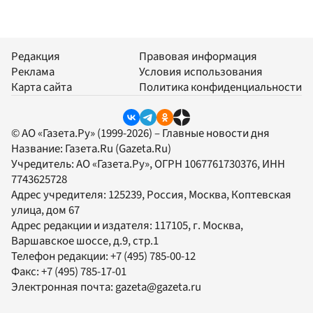
Редакция
Правовая информация
Реклама
Условия использования
Карта сайта
Политика конфиденциальности
© АО «Газета.Ру» (1999-2026) – Главные новости дня
Название:
Газета.Ru
(Gazeta.Ru)
Учредитель:
АО «Газета.Ру»
, ОГРН 1067761730376, ИНН
7743625728
Адрес учредителя: 125239, Россия, Москва, Коптевская
улица, дом 67
Адрес редакции и издателя:
117105
, г.
Москва
,
Варшавское шоссе, д.9, стр.1
Телефон редакции:
+7 (495) 785-00-12
Факс:
+7 (495) 785-17-01
Электронная почта:
gazeta@gazeta.ru