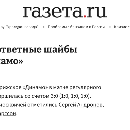
аву "Уралдронзавода"
Проблемы с бензином в России
Кризис с
зответные шайбы
намо»
рижское «Динамо» в матче регулярного
илась со счетом 3:0 (1:0, 1:0, 1:0).
 москвичей отметились Сергей
Андронов
,
арссон
.