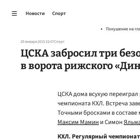
Новости
Спорт
Покушение на гл
20 января 2015 22:07
Спорт
ЦСКА забросил три бе
в ворота рижского «Ди
ЦСКА дома всухую переиграл 
чемпионата КХЛ. Встреча заверш
Точными бросками в составе
Максим Мамин
и Симон
Яльм
КХЛ. Регулярный чемпионат