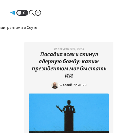
Авторизоваться
 мигрантами в Сеуте
07 августа 2026, 10:43
Посадил всех и скинул
ядерную бомбу: каким
президентом мог бы стать
ИИ
Виталий Рюмшин