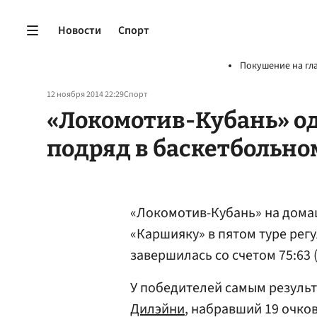
Новости
Спорт
Покушение на гл
12 ноября 2014 22:29
Спорт
«Локомотив-Кубань» о
подряд в баскетбольно
«Локомотив-Кубань» на дома
«Каршияку» в пятом туре рег
завершилась со счетом 75:63 (20
У победителей самым резуль
Дилэйни
, набравший 19 очков