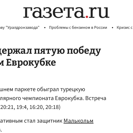
аву "Уралдронзавода"
Проблемы с бензином в России
Кризис с
держал пятую победу
м Еврокубке
шнем паркете обыграл турецкую
улярного чемпионата Еврокубка. Встреча
:21, 19:4, 16:20, 20:18)
тативным стал защитник
Малькольм
.