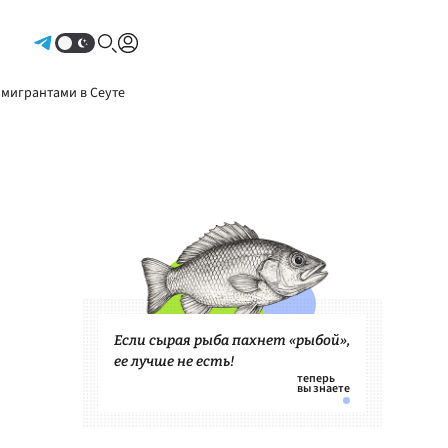
Авторизоваться
 мигрантами в Сеуте
Если сырая рыба пахнет «рыбой»,
ее лучше не есть!