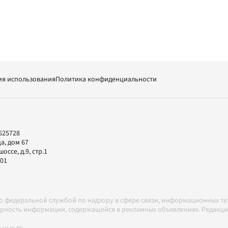
ия использования
Политика конфиденциальности
625728
а, дом 67
ссе, д.9, стр.1
-01
но федеральной службой по надзору в сфере связи, информационных т
товерность информации, содержащейся в рекламных объявлениях. Редак