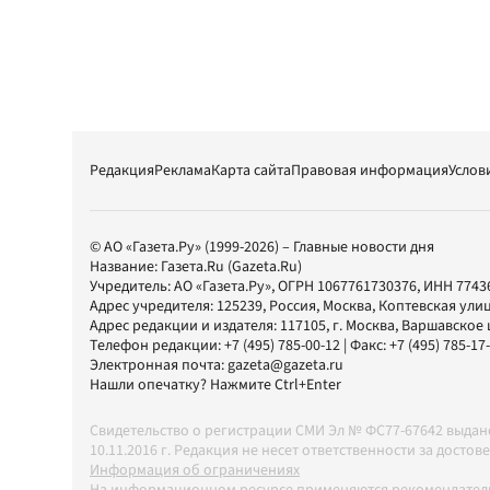
Редакция
Реклама
Карта сайта
Правовая информация
Услов
© АО «Газета.Ру» (1999-2026) – Главные новости дня
Название:
Газета.Ru
(Gazeta.Ru)
Учредитель:
АО «Газета.Ру»
, ОГРН 1067761730376, ИНН 7743
Адрес учредителя: 125239, Россия, Москва, Коптевская улиц
Адрес редакции и издателя:
117105
, г.
Москва
,
Варшавское шо
Телефон редакции:
+7 (495) 785-00-12
| Факс:
+7 (495) 785-17
Электронная почта:
gazeta@gazeta.ru
Нашли опечатку? Нажмите Ctrl+Enter
Свидетельство о регистрации СМИ Эл № ФС77-67642 выда
10.11.2016 г. Редакция не несет ответственности за дос
Информация об ограничениях