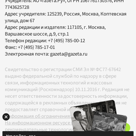
Учредитель:
АО «Газета.Ру»
, ОГРН 1067761730376, ИНН
7743625728
Адрес учредителя: 125239, Россия, Москва, Коптевская
улица, дом 67
Адрес редакции и издателя:
117105
, г.
Москва
,
Варшавское шоссе, д.9, стр.1
Телефон редакции:
+7 (495) 785-00-12
Факс:
+7 (495) 785-17-01
Электронная почта:
gazeta@gazeta.ru
Свидетельство о регистрации СМИ Эл № ФС77-67642
выдано федеральной службой по надзору в сфере
связи, информационных технологий и массовых
коммуникаций (Роскомнадзор) 10.11.2016 г. Редакция не
несет ответственности за достоверность информации,
содержащейся в рекламных объявлениях. Редакция не
предоставляет справочной информации.
Информация об ограничениях
На информационном ресурсе применяются
рекомендательные технологии в соответствии с