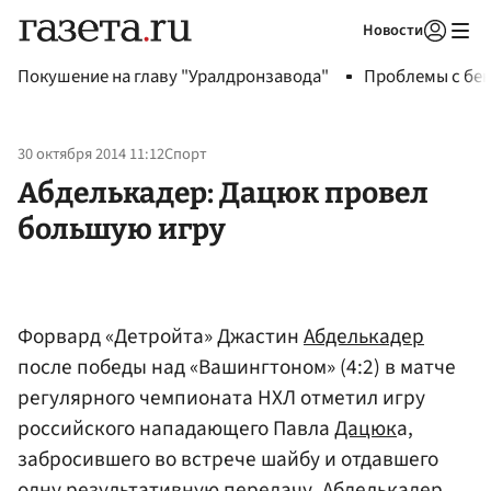
Новости
Авторизоваться
Покушение на главу "Уралдронзавода"
Проблемы с бен
30 октября 2014 11:12
Спорт
Абделькадер: Дацюк провел
большую игру
Форвард «Детройта» Джастин
Абделькадер
после победы над «Вашингтоном» (4:2) в матче
регулярного чемпионата НХЛ отметил игру
российского нападающего Павла
Дацюк
а,
забросившего во встрече шайбу и отдавшего
одну результативную передачу. Абделькадер