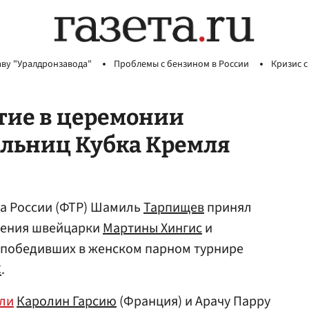
аву "Уралдронзавода"
Проблемы с бензином в России
Кризис с
тие в церемонии
льниц Кубка Кремля
а России (ФТР) Шамиль
Тарпищев
принял
дения швейцарки
Мартины Хингис
и
, победивших в женском парном турнире
С
.
ли
Каролин Гарсию
(Франция) и Арачу Парру