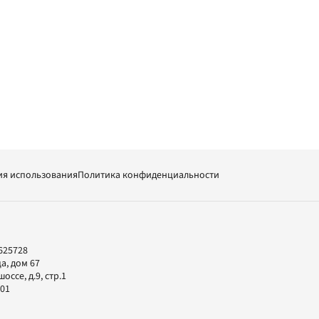
ия использования
Политика конфиденциальности
625728
а, дом 67
ссе, д.9, стр.1
-01