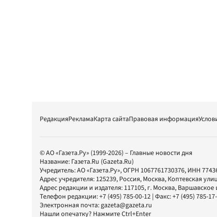
Редакция
Реклама
Карта сайта
Правовая информация
Услов
© АО «Газета.Ру» (1999-2026) – Главные новости дня
Название:
Газета.Ru
(Gazeta.Ru)
Учредитель:
АО «Газета.Ру»
, ОГРН 1067761730376, ИНН 7743
Адрес учредителя: 125239, Россия, Москва, Коптевская улиц
Адрес редакции и издателя:
117105
, г.
Москва
,
Варшавское шо
Телефон редакции:
+7 (495) 785-00-12
| Факс:
+7 (495) 785-17
Электронная почта:
gazeta@gazeta.ru
Нашли опечатку? Нажмите Ctrl+Enter