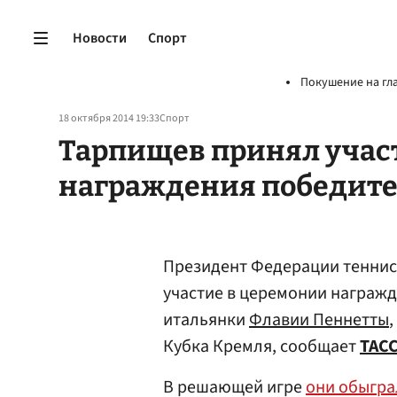
Новости
Спорт
Покушение на гл
18 октября 2014 19:33
Спорт
Тарпищев принял учас
награждения победите
Президент Федерации теннис
участие в церемонии награж
итальянки
Флавии Пеннетты
Кубка Кремля, сообщает
ТАС
В решающей игре
они обыгра