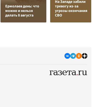
На Западе забили
Г
Ермолаев день: что
тревогу из-за
з
можно и нельзя
угрозы окончания
п
делать 8 августа
СВО
Р