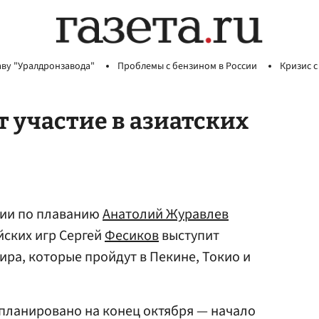
аву "Уралдронзавода"
Проблемы с бензином в России
Кризис с
 участие в азиатских
сии по плаванию
Анатолий Журавлев
йских игр Сергей
Фесиков
выступит
ира, которые пройдут в Пекине, Токио и
планировано на конец октября — начало