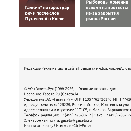
Рыбоводы Армении
Галкин* потерял дар
вышли на протесты
речи после слов
из-за закрытия
Пугачевой о Киеве
рынка России
Редакция
Реклама
Карта сайта
Правовая информация
Услов
© АО «Газета.Ру» (1999-2026) – Главные новости дня
Название:
Газета.Ru
(Gazeta.Ru)
Учредитель:
АО «Газета.Ру»
, ОГРН 1067761730376, ИНН 7743
Адрес учредителя: 125239, Россия, Москва, Коптевская улиц
Адрес редакции и издателя:
117105
, г.
Москва
,
Варшавское шо
Телефон редакции:
+7 (495) 785-00-12
| Факс:
+7 (495) 785-17
Электронная почта:
gazeta@gazeta.ru
Нашли опечатку? Нажмите Ctrl+Enter