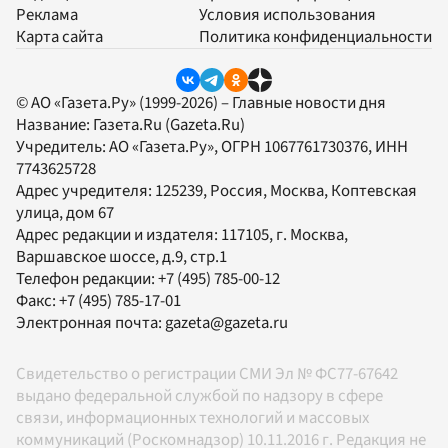
Реклама
Условия использования
Карта сайта
Политика конфиденциальности
© АО «Газета.Ру» (1999-2026) – Главные новости дня
Название:
Газета.Ru
(Gazeta.Ru)
Учредитель:
АО «Газета.Ру»
, ОГРН 1067761730376, ИНН
7743625728
Адрес учредителя: 125239, Россия, Москва, Коптевская
улица, дом 67
Адрес редакции и издателя:
117105
, г.
Москва
,
Варшавское шоссе, д.9, стр.1
Телефон редакции:
+7 (495) 785-00-12
Факс:
+7 (495) 785-17-01
Электронная почта:
gazeta@gazeta.ru
Свидетельство о регистрации СМИ Эл № ФС77-67642
выдано федеральной службой по надзору в сфере
связи, информационных технологий и массовых
коммуникаций (Роскомнадзор) 10.11.2016 г. Редакция не