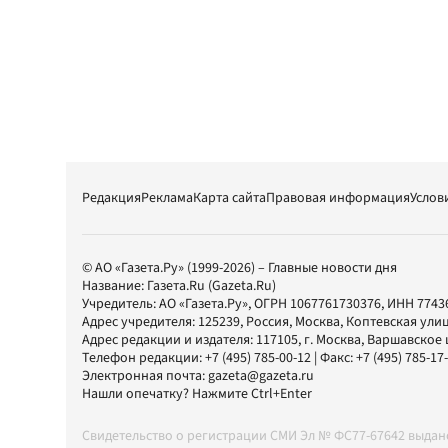
Редакция
Реклама
Карта сайта
Правовая информация
Услов
© АО «Газета.Ру» (1999-2026) – Главные новости дня
Название:
Газета.Ru
(Gazeta.Ru)
Учредитель:
АО «Газета.Ру»
, ОГРН 1067761730376, ИНН 7743
Адрес учредителя: 125239, Россия, Москва, Коптевская улиц
Адрес редакции и издателя:
117105
, г.
Москва
,
Варшавское шо
Телефон редакции:
+7 (495) 785-00-12
| Факс:
+7 (495) 785-17
Электронная почта:
gazeta@gazeta.ru
Нашли опечатку? Нажмите Ctrl+Enter
Свидетельство о регистрации СМИ Эл № ФС77-67642 выда