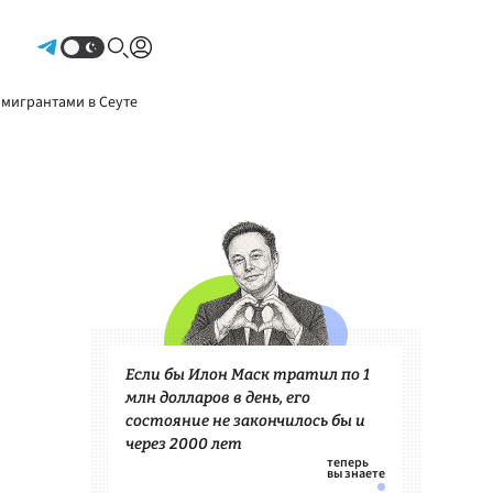
Авторизоваться
 мигрантами в Сеуте
Если бы Илон Маск тратил по 1
млн долларов в день, его
состояние не закончилось бы и
через 2000 лет