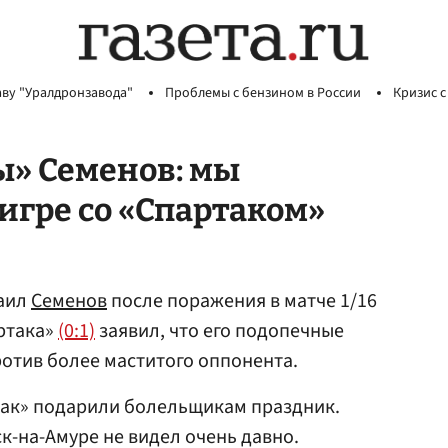
аву "Уралдронзавода"
Проблемы с бензином в России
Кризис с
ы» Семенов: мы
игре со «Спартаком»
хаил
Семенов
после поражения в матче 1/16
ртака»
(0:1)
заявил, что его подопечные
ротив более маститого оппонента.
ртак» подарили болельщикам праздник.
-на-Амуре не видел очень давно.