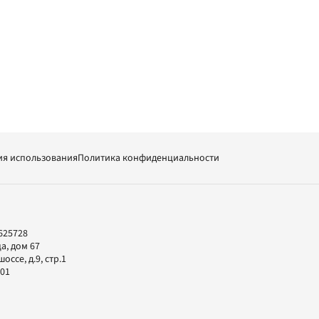
ия использования
Политика конфиденциальности
625728
а, дом 67
ссе, д.9, стр.1
-01