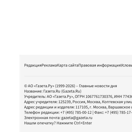
Редакция
Реклама
Карта сайта
Правовая информация
Услов
© АО «Газета.Ру» (1999-2026) – Главные новости дня
Название:
Газета.Ru
(Gazeta.Ru)
Учредитель:
АО «Газета.Ру»
, ОГРН 1067761730376, ИНН 7743
Адрес учредителя: 125239, Россия, Москва, Коптевская улиц
Адрес редакции и издателя:
117105
, г.
Москва
,
Варшавское шо
Телефон редакции:
+7 (495) 785-00-12
| Факс:
+7 (495) 785-17
Электронная почта:
gazeta@gazeta.ru
Нашли опечатку? Нажмите Ctrl+Enter