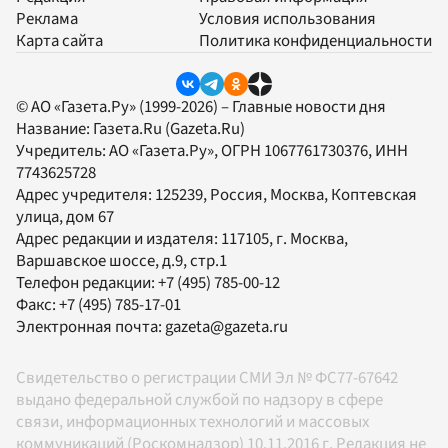
Реклама
Условия использования
Карта сайта
Политика конфиденциальности
© АО «Газета.Ру» (1999-2026) – Главные новости дня
Название:
Газета.Ru
(Gazeta.Ru)
Учредитель:
АО «Газета.Ру»
, ОГРН 1067761730376, ИНН
7743625728
Адрес учредителя: 125239, Россия, Москва, Коптевская
улица, дом 67
Адрес редакции и издателя:
117105
, г.
Москва
,
Варшавское шоссе, д.9, стр.1
Телефон редакции:
+7 (495) 785-00-12
Факс:
+7 (495) 785-17-01
Электронная почта:
gazeta@gazeta.ru
Свидетельство о регистрации СМИ Эл № ФС77-67642
выдано федеральной службой по надзору в сфере
связи, информационных технологий и массовых
коммуникаций (Роскомнадзор) 10.11.2016 г. Редакция не