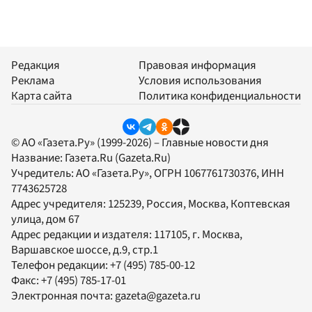
Редакция
Правовая информация
Реклама
Условия использования
Карта сайта
Политика конфиденциальности
© АО «Газета.Ру» (1999-2026) – Главные новости дня
Название:
Газета.Ru
(Gazeta.Ru)
Учредитель:
АО «Газета.Ру»
, ОГРН 1067761730376, ИНН
7743625728
Адрес учредителя: 125239, Россия, Москва, Коптевская
улица, дом 67
Адрес редакции и издателя:
117105
, г.
Москва
,
Варшавское шоссе, д.9, стр.1
Телефон редакции:
+7 (495) 785-00-12
Факс:
+7 (495) 785-17-01
Электронная почта:
gazeta@gazeta.ru