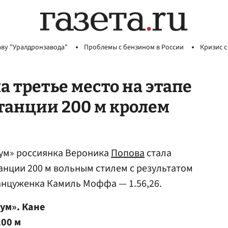
аву "Уралдронзавода"
Проблемы с бензином в России
Кризис с
 третье место на этапе
танции 200 м кролем
рум» россиянка Вероника
Попова
стала
нции 200 м вольным стилем с результатом
анцуженка Камиль Моффа — 1.56,26.
ум». Кане
00 м