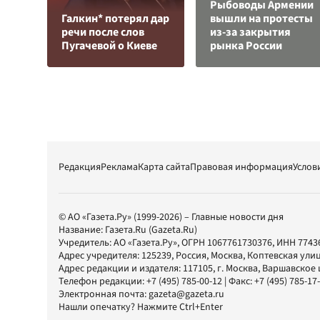
Рыбоводы Армении
Галкин* потерял дар
вышли на протесты
речи после слов
из-за закрытия
Пугачевой о Киеве
рынка России
Редакция
Реклама
Карта сайта
Правовая информация
Услов
© АО «Газета.Ру» (1999-2026) – Главные новости дня
Название:
Газета.Ru
(Gazeta.Ru)
Учредитель:
АО «Газета.Ру»
, ОГРН 1067761730376, ИНН 7743
Адрес учредителя: 125239, Россия, Москва, Коптевская улиц
Адрес редакции и издателя:
117105
, г.
Москва
,
Варшавское шо
Телефон редакции:
+7 (495) 785-00-12
| Факс:
+7 (495) 785-17
Электронная почта:
gazeta@gazeta.ru
Нашли опечатку? Нажмите Ctrl+Enter