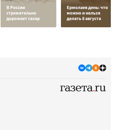
К
В России
Ермолаев день: что
Л
стремительно
можно и нельзя
К
дорожает сахар
делать 8 августа
с