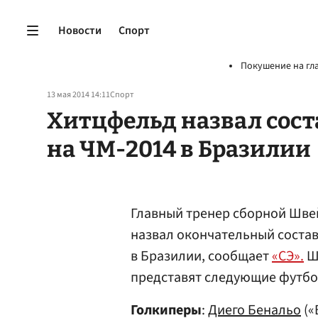
Новости
Спорт
Покушение на гл
13 мая 2014 14:11
Спорт
Хитцфельд назвал сос
на ЧМ-2014 в Бразилии
Главный тренер сборной Шве
назвал окончательный состав
в Бразилии, сообщает
«СЭ».
Ш
представят следующие футбо
Голкиперы
:
Диего Бенальо
(«