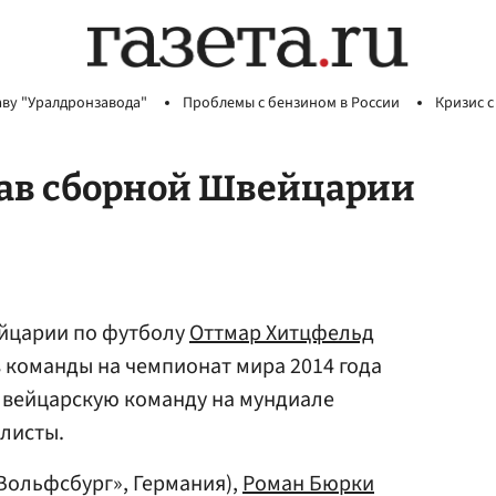
аву "Уралдронзавода"
Проблемы с бензином в России
Кризис с
тав сборной Швейцарии
йцарии по футболу
Оттмар Хитцфельд
 команды на чемпионат мира 2014 года
вейцарскую команду на мундиале
листы.
Вольфсбург», Германия),
Роман Бюрки