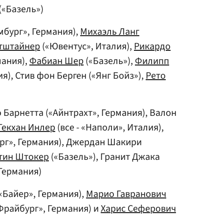
(«Базель»)
мбург», Германия),
Михаэль Ланг
тштайнер
(«Ювентус», Италия),
Рикардо
мания),
Фабиан Шер
(«Базель»),
Филипп
я), Стив фон Берген («Янг Бойз»),
Рето
 Барнетта («Айнтрахт», Германия), Валон
Гекхан Инлер
(все - «Наполи», Италия),
г», Германия), Джердан Шакири
тин Штокер
(«Базель»), Гранит Джака
 Германия)
«Байер», Германия),
Марио Гавранович
Фрайбург», Германия) и
Харис Сеферович