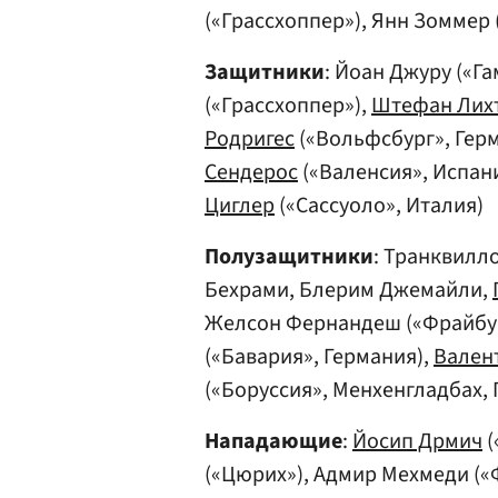
(«Грассхоппер»), Янн Зоммер 
Защитники
: Йоан Джуру («Га
(«Грассхоппер»),
Штефан Лих
Родригес
(«Вольфсбург», Гер
Сендерос
(«Валенсия», Испани
Циглер
(«Сассуоло», Италия)
Полузащитники
: Транквилло
Бехрами, Блерим Джемайли,
Желсон Фернандеш («Фрайбур
(«Бавария», Германия),
Вален
(«Боруссия», Менхенгладбах,
Нападающие
:
Йосип Дрмич
(
(«Цюрих»), Адмир Мехмеди («