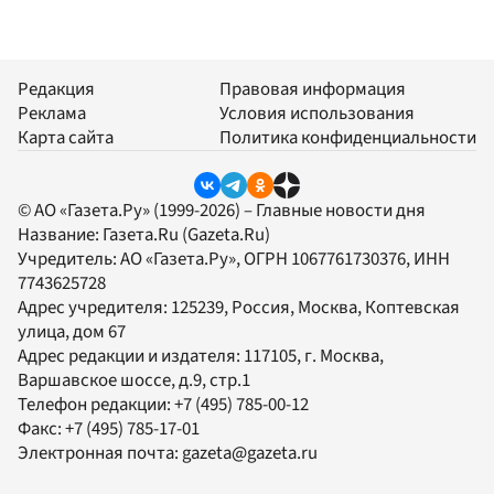
Редакция
Правовая информация
Реклама
Условия использования
Карта сайта
Политика конфиденциальности
© АО «Газета.Ру» (1999-2026) – Главные новости дня
Название:
Газета.Ru
(Gazeta.Ru)
Учредитель:
АО «Газета.Ру»
, ОГРН 1067761730376, ИНН
7743625728
Адрес учредителя: 125239, Россия, Москва, Коптевская
улица, дом 67
Адрес редакции и издателя:
117105
, г.
Москва
,
Варшавское шоссе, д.9, стр.1
Телефон редакции:
+7 (495) 785-00-12
Факс:
+7 (495) 785-17-01
Электронная почта:
gazeta@gazeta.ru