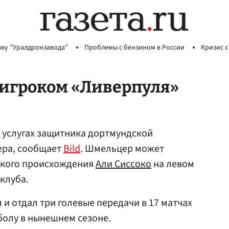
аву "Уралдронзавода"
Проблемы с бензином в России
Кризис с
 игроком «Ливерпуля»
 услугах защитника дортмундской
ера, сообщает
Bild
. Шмельцер может
ского происхождения
Али Сиссоко
на левом
клуба.
и отдал три голевые передачи в 17 матчах
болу в нынешнем сезоне.